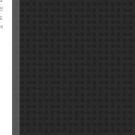
인
도
더