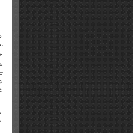
어
가
터
실
문
경
것
세
에
니