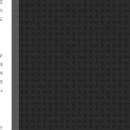
었
자
도
우
제
며
면
나
는