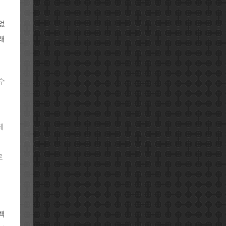
없
래
수
페
로
페
백