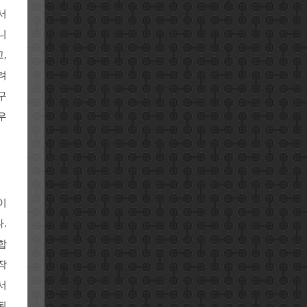
서
니
,
려
구
우
이
.
합
작
서
된