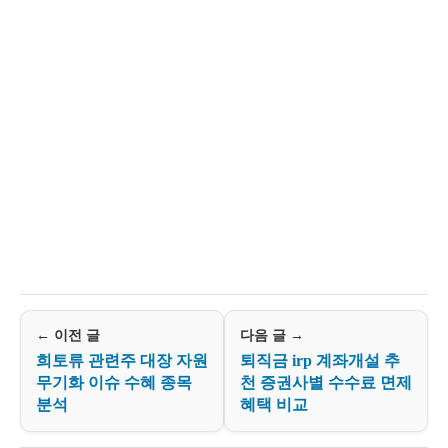
← 이전 글
다음 글 →
희토류 관련주 대장 자원
퇴직금 irp 계좌개설 추
무기화 이슈 수혜 종목
천 증권사별 수수료 면제
분석
혜택 비교