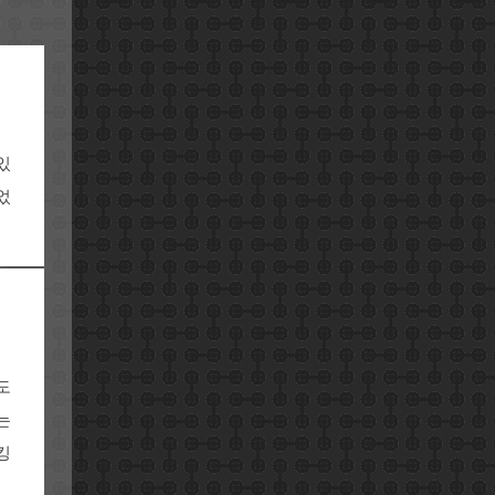
있
었
도
는
킹