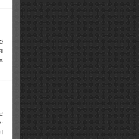
한
제
보
포
문
바
이