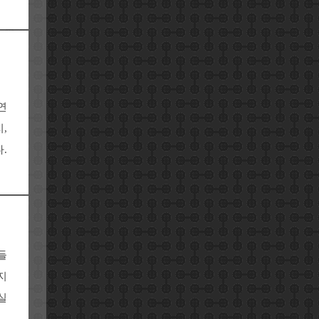
연
,
.
들
지
실