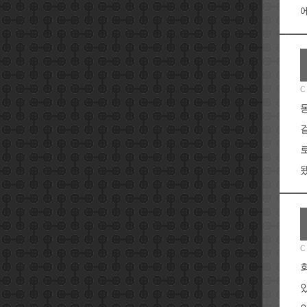
C
됐
C