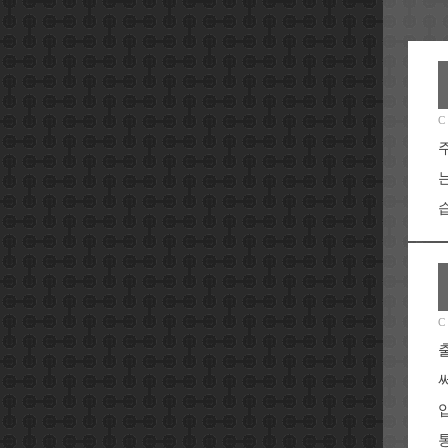
C
C
통