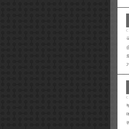
C
가
C