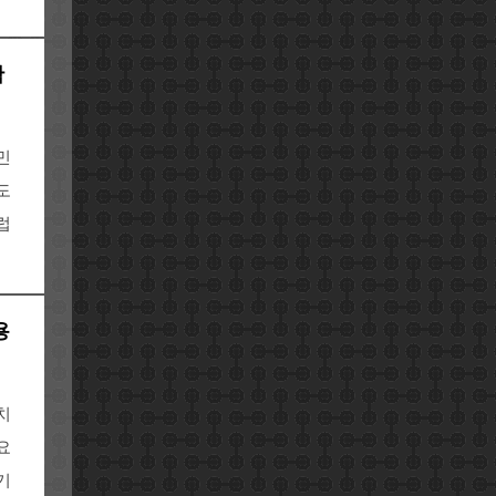
확
민
도
럽
용
치
요
기