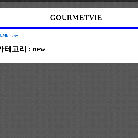
GOURMETVIE
OME
>
new
카테고리 :
new