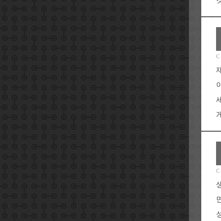
C
게
C