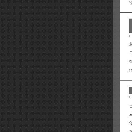
많
C
I
C
것