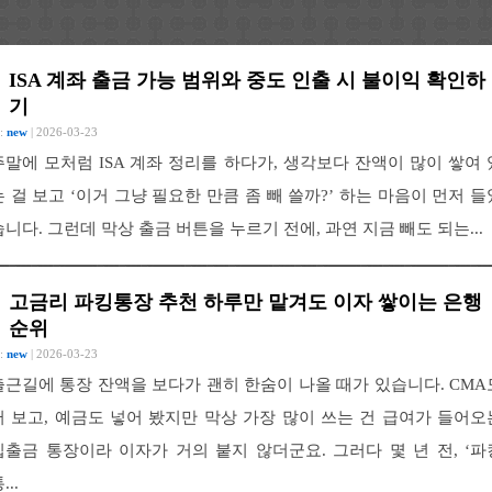
ISA 계좌 출금 가능 범위와 중도 인출 시 불이익 확인하
기
 :
new
| 2026-03-23
주말에 모처럼 ISA 계좌 정리를 하다가, 생각보다 잔액이 많이 쌓여 
는 걸 보고 ‘이거 그냥 필요한 만큼 좀 빼 쓸까?’ 하는 마음이 먼저 들
습니다. 그런데 막상 출금 버튼을 누르기 전에, 과연 지금 빼도 되는...
고금리 파킹통장 추천 하루만 맡겨도 이자 쌓이는 은행
순위
 :
new
| 2026-03-23
출근길에 통장 잔액을 보다가 괜히 한숨이 나올 때가 있습니다. CMA
써 보고, 예금도 넣어 봤지만 막상 가장 많이 쓰는 건 급여가 들어오
입출금 통장이라 이자가 거의 붙지 않더군요. 그러다 몇 년 전, ‘파
...