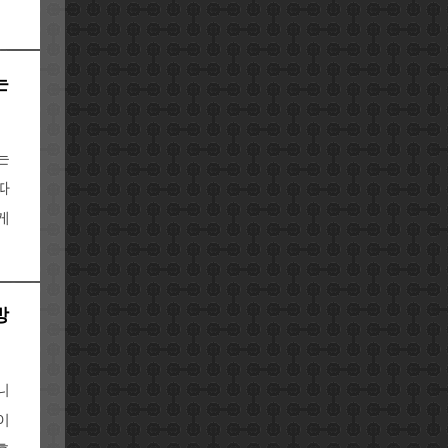
는
는
따
게
방
니
이