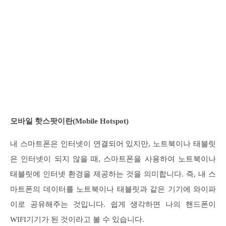
모바일 핫스팟이란(Mobile Hotspot)
내 스마트폰은 인터넷이 연결되어 있지만, 노트북이나 태블릿
은 인터넷이 되지 않을 때, 스마트폰을 사용하여 노트북이나
태블릿에 인터넷 환경을 제공하는 것을 의미합니다. 즉, 내 스
마트폰의 데이터를 노트북이나 태블릿과 같은 기기에 와이파
이로 공유해주는 것입니다. 쉽게 생각하면 나의 핸드폰이
WIFI기기가 된 것이라고 볼 수 있습니다.