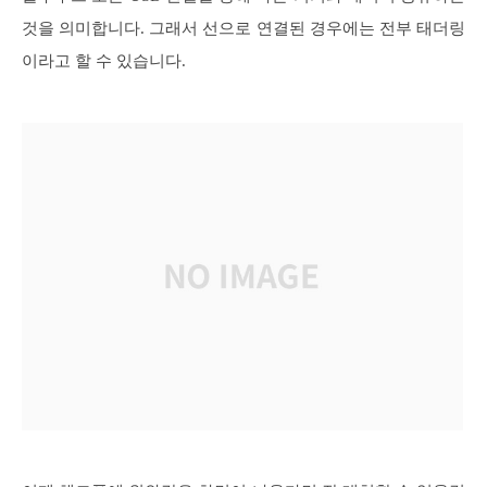
것을 의미합니다. 그래서 선으로 연결된 경우에는 전부 태더링
이라고 할 수 있습니다.