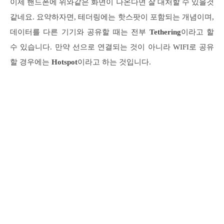
이제 핸드폰에 위와같은 화면이 나온다면 잘 대처할 수 있을것
같네요. 요약하자면, 테더링에는 핫스팟이 포함되는 개념이며,
데이터를 다른 기기와 공유할 때는 전부
Tethering
이라고 할
수 있습니다. 만약 선으로 연결되는 것이 아니라 WIFI로 공유
할 경우에는
Hotspot
이라고 하는 것입니다.